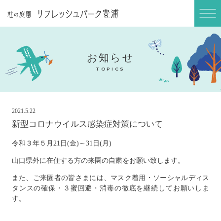
ABOUT
庭園長のブログ
BLOG
お知らせ
ご利用案内
TOPICS
INFORMATION
アクセス
2021.5.22
ACCESS
新型コロナウイルス感染症対策について
令和３年５月21日(金)～31日(月)
山口県外に在住する方の来園の自粛をお願い致します。
また、ご来園者の皆さまには、マスク着用・ソーシャルディス
タンスの確保・３蜜回避・消毒の徹底を継続してお願いしま
す。