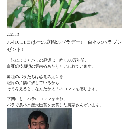
2021.7.3
7月10,11日は杜の庭園のバラデー! 百本のバラプレ
ゼント!!
一説によるとバラの起源は、約7,000万年前、
白亜紀後期頃の雲南省あたりといわれています。
原種のバラたちは恐竜の足音を
記憶の片隅に残しているかも…
そう考えると、なんだか太古のロマンを感じます。
下関にも、バラにロマンを重ね、
バラで農林水産大臣賞を受賞した農家さんがいます。