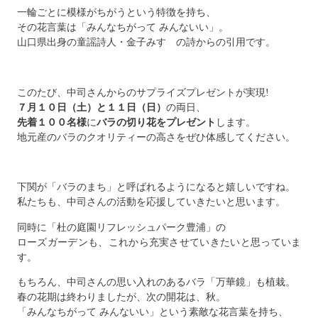
一輪ごとに模様がちがうという特徴を持ち、
その花言葉は「みんなちがって みんないい」。
山口県出身の童謡詩人・金子みすゞの詩からの引用です。
このたび、中司さんからのサプライズプレゼントが実現!
７月１０日（土）と１１日（日）
の両日、
先着１００名様
に
バラの切り花をプレゼント
します。
地元産のバラのクオリティーの高さをぜひ体感してください。
下関が「バラのまち」と呼ばれるようになると嬉しいですね。
私たちも、中司さんの活動を応援していきたいと思います。
同時に「杜の庭園リフレッシュパーク豊浦」の
ローズガーデンも、これから充実させていきたいと思っていま
す。
もちろん、中司さんの思い入れのあるバラ「万華鏡」も植栽。
春の花期は終わりましたが、次の開花は、秋。
「みんなちがって みんないい」という素敵な花言葉を持ち、