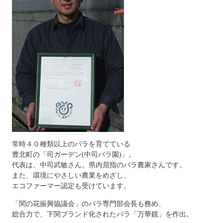
常時４０種類以上のバラを育てている
豊北町の「司ガーデン(中司バラ園)」。
代表は、中司武敏さん。県内屈指のバラ農家さんです。
また、環境にやさしい農業をめざし、
エコファーマー認定も受けています。
「関の花振興協議会」のバラ専門部会長も務め、
総合力で、下関ブランド化されたバラ「万華鏡」を作出。