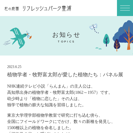
ABOUT
庭園長のブログ
BLOG
お知らせ
ご利用案内
TOPICS
INFORMATION
アクセス
2023.6.25
ACCESS
植物学者・牧野富太郎が愛した植物たち：パネル展
NHK連続テレビ小説「らんまん」の主人公は、
高知県出身の植物学者・牧野富太郎(1862～1957）です。
幼少時より「植物に恋した」その人は、
独学で植物の膨大な知識を習得しました。
東京大学理学部植物学教室で研究に打ち込む傍ら、
全国にフイールドワークにでかけ、数々の新種を発見し、
1500種以上の植物を命名しました。