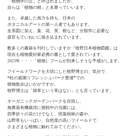
「植物学の父」と呼ばれましたが、
自らは「植物の精」と名乗っていいます。
また、卓越した画力を持ち、日本の
ボタニカルアートの第一人者でもあります。
全系図に加え、葉、花、実、根など、分類学に必要な
器官もていねいに描き込まれています。
数多くの書籍を刊行していますが『牧野日本植物図鑑』は
現在も植物愛好家必携の書として愛されています。
2023年・・・「植物｝ブームが到来しそうな予感がします。
フイールドワークを大切にした牧野博士の」気分で、
❝杜の庭園リフレッシュパーク豊浦❞での
植物散歩はいかがですか。
牧野博士は「雑草という草はない」とも言っています。
オーガニックガーデンパークを目指し、
無農薬有機栽培に挑戦中の当園には、
四季折々の花だけでなく、照葉樹林の森や、
山野草もいっぱい。自然度の高いフイールドで、
さまざまな植物に触れてみてください。